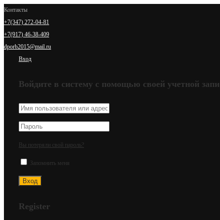
Контакты
+7(347) 272-04-81
+7(917) 46-38-409
dporb2015@mail.ru
Вход
Войдите в систему с помощью своей учетной запи
Вы потеряли свой пароль?
Запомнить меня
Register