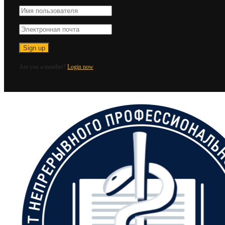
Are you a member?
Login now