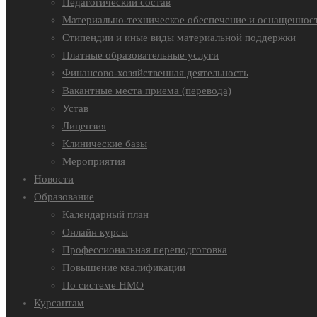
Педагогический состав
Материально-техническое обеспечение и оснащенност
Стипендии и иные виды материальной поддержки
Платные образовательные услуги
Финансово-хозяйственная деятельность
Вакантные места приема (перевода)
Устав
Лицензия
Клинические базы
Мероприятия
Новости
Образование
Календарный план
Онлайн курсы
Профессиональная переподготовка
Повышение квалификации
По системе НМО
Курсантам