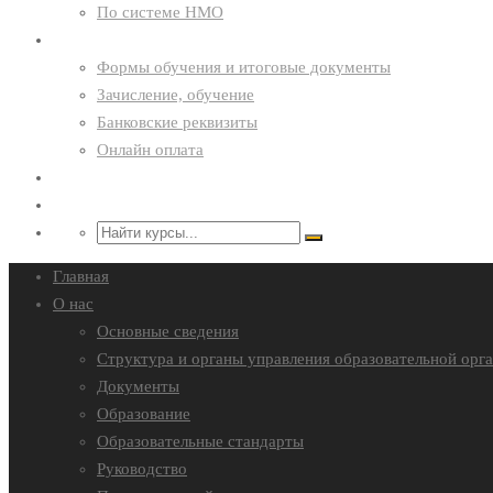
По системе НМО
Курсантам
Формы обучения и итоговые документы
Зачисление, обучение
Банковские реквизиты
Онлайн оплата
Преподавателям
Контакты
Главная
О нас
Основные сведения
Структура и органы управления образовательной орг
Документы
Образование
Образовательные стандарты
Руководство