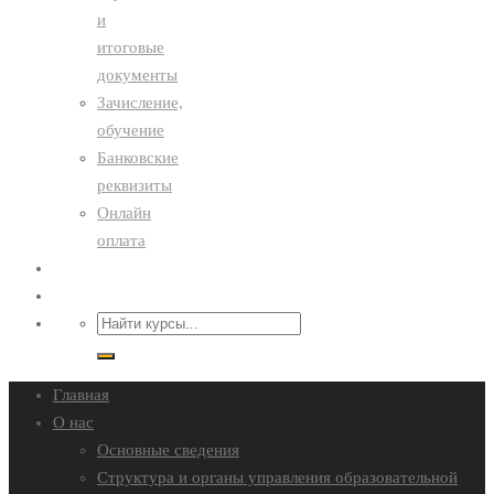
и
итоговые
документы
Зачисление,
обучение
Банковские
реквизиты
Онлайн
оплата
Преподавателям
Контакты
Главная
О нас
Основные сведения
Структура и органы управления образовательной