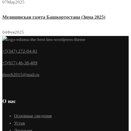
07
Мар
2025
Медицинская газета Башкортостана (Зима 2025)
04
Фев
2025
+7(347) 272-04-81
+7(917) 46-38-409
dporb2015@mail.ru
О нас
Основные сведения
Устав
Лицензия