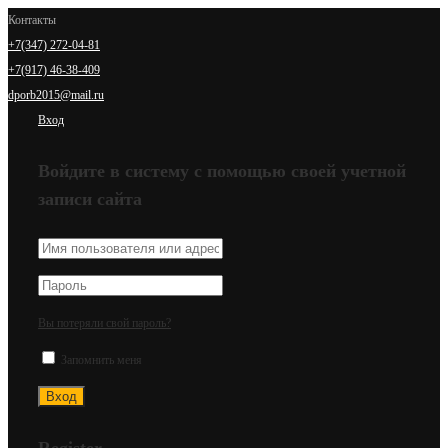
Контакты
+7(347) 272-04-81
+7(917) 46-38-409
dporb2015@mail.ru
Вход
Войдите в систему с помощью своей учетной
записи сайта
Вы потеряли свой пароль?
Запомнить меня
Register