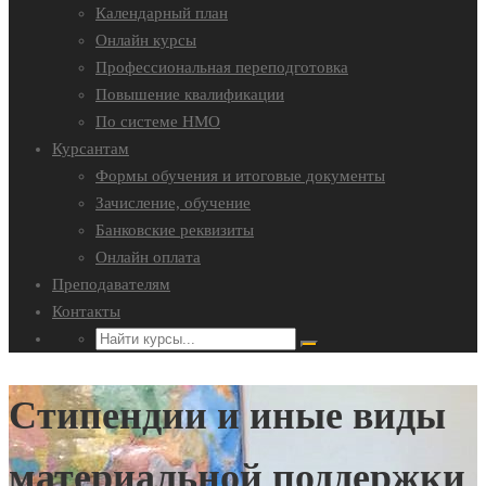
Календарный план
Онлайн курсы
Профессиональная переподготовка
Повышение квалификации
По системе НМО
Курсантам
Формы обучения и итоговые документы
Зачисление, обучение
Банковские реквизиты
Онлайн оплата
Преподавателям
Контакты
Стипендии и иные виды
материальной поддержки