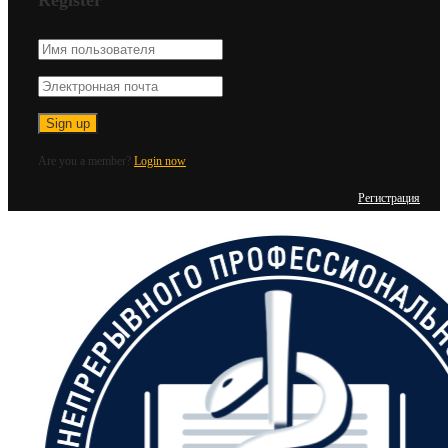
Are you a member?
Login now
Регистрация