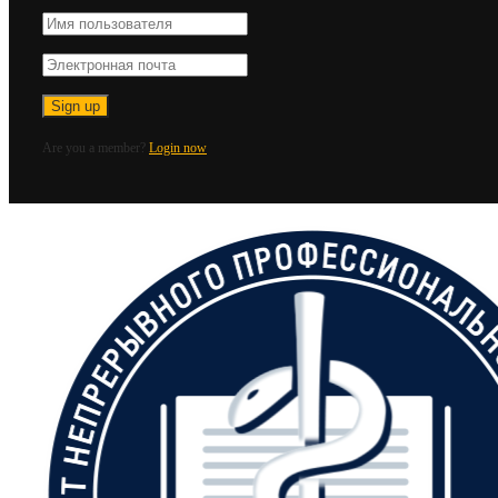
Are you a member?
Login now