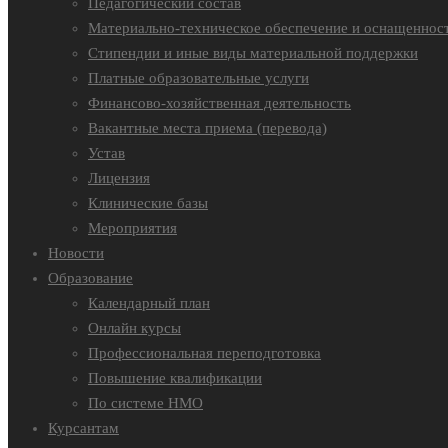
Педагогический состав
Материально-техническое обеспечение и оснащенност
Стипендии и иные виды материальной поддержки
Платные образовательные услуги
Финансово-хозяйственная деятельность
Вакантные места приема (перевода)
Устав
Лицензия
Клинические базы
Мероприятия
Новости
Образование
Календарный план
Онлайн курсы
Профессиональная переподготовка
Повышение квалификации
По системе НМО
Курсантам