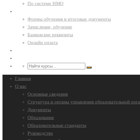
По системе НМО
Курсантам
Формы обучения и итоговые документы
Зачисление, обучение
Банковские реквизиты
Онлайн оплата
Преподавателям
Контакты
Главная
О нас
Основные сведения
Структура и органы управления образовательной орг
Документы
Образование
Образовательные стандарты
Руководство