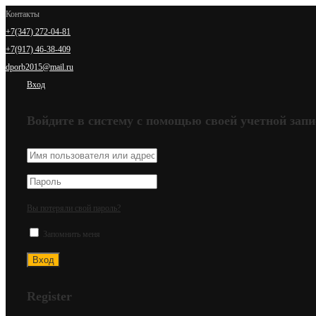
Контакты
+7(347) 272-04-81
+7(917) 46-38-409
dporb2015@mail.ru
Вход
Войдите в систему с помощью своей учетной запи
Вы потеряли свой пароль?
Запомнить меня
Register