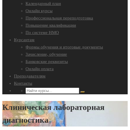
Календарный план
Онлайн курсы
Профессиональная переподготовка
Повышение квалификации
По системе НМО
Курсантам
Формы обучения и итоговые документы
Зачисление, обучение
Банковские реквизиты
Онлайн оплата
Преподавателям
Контакты
Клиническая лабораторная
диагностика