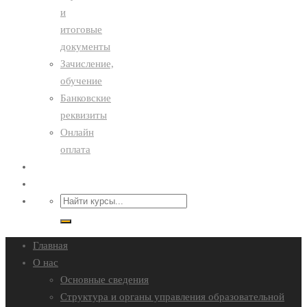
и
итоговые
документы
Зачисление,
обучение
Банковские
реквизиты
Онлайн
оплата
Преподавателям
Контакты
Главная
О нас
Основные сведения
Структура и органы управления образовательной