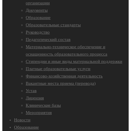
организации
Документы
Образование
Образовательные стандарты
Руководство
Педагогический состав
Материально-техническое обеспечение и
оснащенность образовательного процесса
Стипендии и иные виды материальной поддержки
Платные образовательные услуги
Финансово-хозяйственная деятельность
Вакантные места приема (перевода)
Устав
Лицензия
Клинические базы
Мероприятия
Новости
Образование