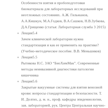
Особенности взятия и пробоподготовки
биоматериала для лабораторных исследований при
неотложных состояниях. А.Ж. Гильманов,
А.А.Кишкун, М.А.Годков, В.А.Сашков, Н.В.Зубкова,
Д.А.Грищенко (статья: Лабораторная служба 3 2015)
Лекция
5.4
Зачем клинической лаборатории нужна
стандартизация и как ее применить на практике?
(Учебно-методическое пособие. В.В. Меньшиков)
Лекция
5.5
Рытикова Н.С. ЗАО “БиоХимМак”. Современные
методы неинвазивной диагностики патологии
кишечника
Лекция
5.6
Закрытые вакуумные системы для взятия венозной
крови: вопросы стандартизации и безопасности. Т.
И. Долгих, д. м. н., проф. кафедры эпидемиологии,
зав. лабораторией, рук. Центра Центральная научно-