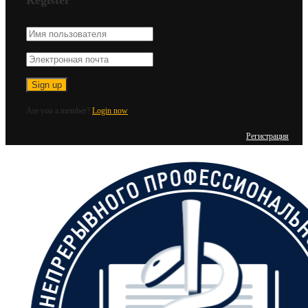
Are you a member?
Login now
Регистрация