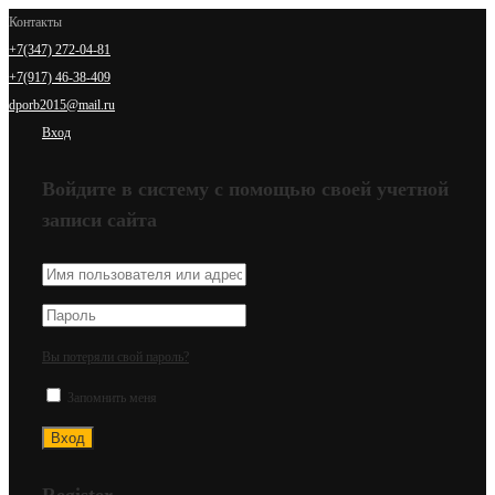
Контакты
+7(347) 272-04-81
+7(917) 46-38-409
dporb2015@mail.ru
Вход
Войдите в систему с помощью своей учетной
записи сайта
Вы потеряли свой пароль?
Запомнить меня
Register