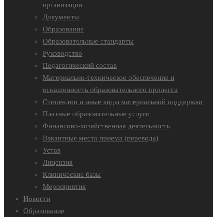
организации
Документы
Образование
Образовательные стандарты
Руководство
Педагогический состав
Материально-техническое обеспечение и
оснащенность образовательного процесса
Стипендии и иные виды материальной поддержки
Платные образовательные услуги
Финансово-хозяйственная деятельность
Вакантные места приема (перевода)
Устав
Лицензия
Клинические базы
Мероприятия
Новости
Образование