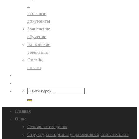
и
итоговые
документы
Зачисление,
обучение
Банковские
реквизиты
Онлайн
оплата
Преподавателям
Контакты
Главная
О нас
Основные сведения
Структура и органы управления образовательной