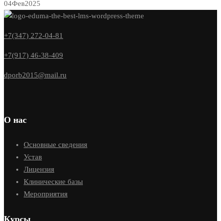
04
Фев
2025
+7(347) 272-04-81
+7(917) 46-38-409
dporb2015@mail.ru
О нас
Основные сведения
Устав
Лицензия
Клинические базы
Мероприятия
Курсы