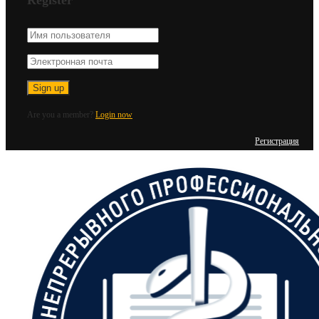
Are you a member?
Login now
Регистрация