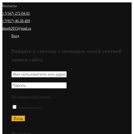
Контакты
+7(347) 272-04-81
+7(917) 46-38-409
dporb2015@mail.ru
Вход
Войдите в систему с помощью своей учетной
записи сайта
Вы потеряли свой пароль?
Запомнить меня
Register