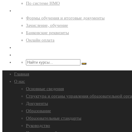
По системе НМО
Курсантам
Формы обучения и итоговые документы
Зачисление, обучение
Банковские реквизиты
Онлайн оплата
Преподавателям
Контакты
Главная
О нас
Основные сведения
Структура и органы управления образовательной орг
Документы
Образование
Образовательные стандарты
Руководство