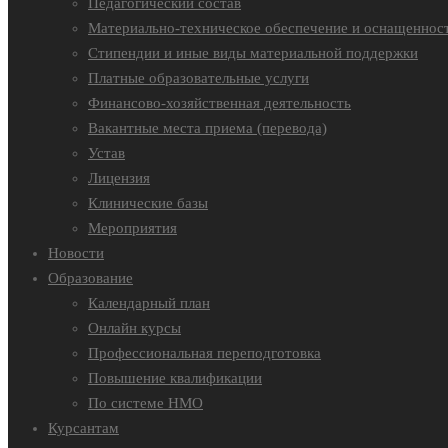
Педагогический состав
Материально-техническое обеспечение и оснащенност
Стипендии и иные виды материальной поддержки
Платные образовательные услуги
Финансово-хозяйственная деятельность
Вакантные места приема (перевода)
Устав
Лицензия
Клинические базы
Мероприятия
Новости
Образование
Календарный план
Онлайн курсы
Профессиональная переподготовка
Повышение квалификации
По системе НМО
Курсантам