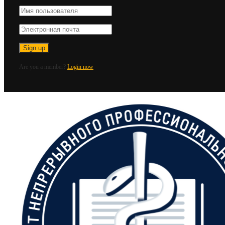
Are you a member?
Login now