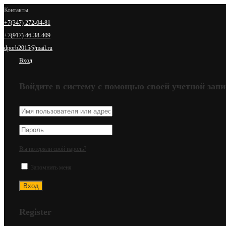
Контакты
+7(347) 272-04-81
+7(917) 46-38-409
dporb2015@mail.ru
Вход
Войдите в систему с помощью своей учетной запи
Вы потеряли свой пароль?
Запомнить меня
Register