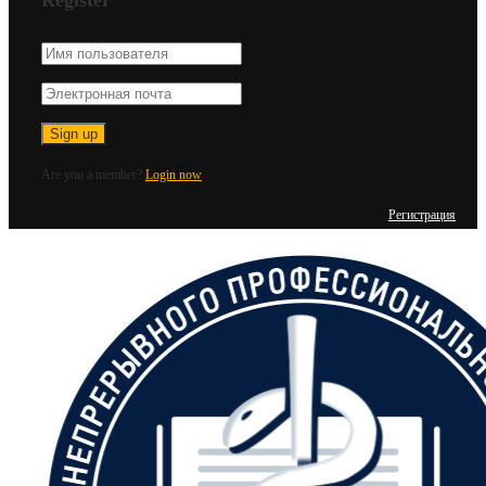
Are you a member?
Login now
Регистрация