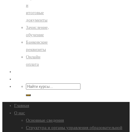
и
итоговые
документы
Зачисление,
обучение
Банковские
реквизиты
Онлайн
оплата
Преподавателям
Контакты
Главная
О нас
Основные сведения
Структура и органы управления образовательной