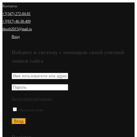
Контакты
+7(347) 272-04-81
+7(917) 46-38-409
dporb2015@mail.ru
Вход
Войдите в систему с помощью своей учетной
записи сайта
Вы потеряли свой пароль?
Запомнить меня
Register