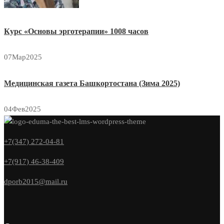
Курс «Основы эрготерапии» 1008 часов
07
Мар
2025
Медицинская газета Башкортостана (Зима 2025)
04
Фев
2025
+7(347) 272-04-81
+7(917) 46-38-409
dporb2015@mail.ru