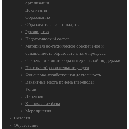
организации
Документы
Образование
Образовательные стандарты
Руководство
Педагогический состав
Материально-техническое обеспечение и
оснащенность образовательного процесса
Стипендии и иные виды материальной поддержки
Платные образовательные услуги
Финансово-хозяйственная деятельность
Вакантные места приема (перевода)
Устав
Лицензия
Клинические базы
Мероприятия
Новости
Образование