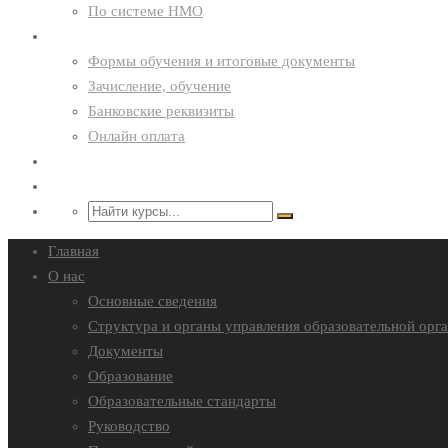
По системе НМО
Курсантам
Формы обучения и итоговые документы
Зачисление, обучение
Банковские реквизиты
Онлайн оплата
Преподавателям
Контакты
Главная
О нас
Основные сведения
Структура и органы управления образовательной орг
Документы
Образование
Образовательные стандарты
Руководство