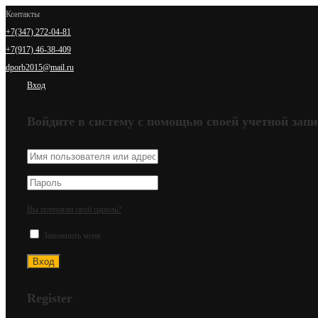
Контакты
+7(347) 272-04-81
+7(917) 46-38-409
dporb2015@mail.ru
Вход
Войдите в систему с помощью своей учетной запи
Вы потеряли свой пароль?
Запомнить меня
Register