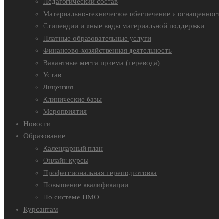
Педагогический состав
Материально-техническое обеспечение и оснащенност
Стипендии и иные виды материальной поддержки
Платные образовательные услуги
Финансово-хозяйственная деятельность
Вакантные места приема (перевода)
Устав
Лицензия
Клинические базы
Мероприятия
Новости
Образование
Календарный план
Онлайн курсы
Профессиональная переподготовка
Повышение квалификации
По системе НМО
Курсантам