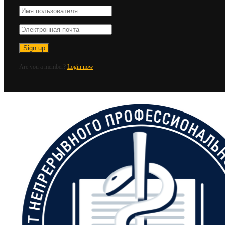
Are you a member?
Login now