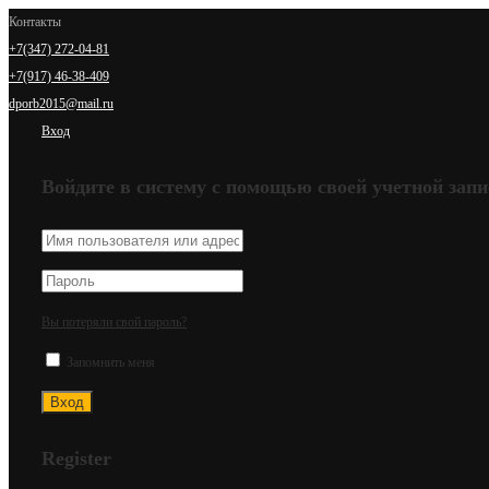
Контакты
+7(347) 272-04-81
+7(917) 46-38-409
dporb2015@mail.ru
Вход
Войдите в систему с помощью своей учетной запи
Вы потеряли свой пароль?
Запомнить меня
Register