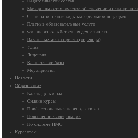
Педагогический состав
Материально-техническое обеспечение и оснащенност
Стипендии и иные виды материальной поддержки
Платные образовательные услуги
Финансово-хозяйственная деятельность
Вакантные места приема (перевода)
Устав
Лицензия
Клинические базы
Мероприятия
Новости
Образование
Календарный план
Онлайн курсы
Профессиональная переподготовка
Повышение квалификации
По системе НМО
Курсантам