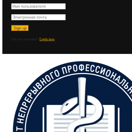
Are you a member?
Login now