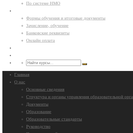
По системе НМО
Курсантам
Формы обучения и итоговые документы
Зачисление, обучение
Банковские реквизиты
Онлайн оплата
Преподавателям
Контакты
Главная
О нас
Основные сведения
Структура и органы управления образовательной орг
Документы
Образование
Образовательные стандарты
Руководство